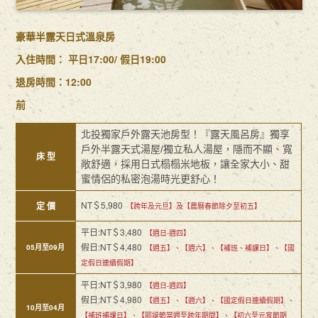
豪華半露天日式溫泉房
入住時間： 平日17:00/ 假日19:00
退房時間：12:00
前
北投獨家戶外露天池房型！『露天風呂房』獨享
戶外半露天式湯屋/獨立私人湯屋，隱而不顯、寬
床 型
敞舒適，採用日式榻榻米地板，讓全家大小、甜
蜜情侶的私密泡湯時光更舒心！
NT＄5,980
定 價
【跨年及元旦】及【農曆春節除夕至初五】
平日:NT＄3,480
【週日-週四】
假日:NT＄4,480
05月至09月
【週五】、【週六】、【補班、補課日】、【國
定假日連續假期】
平日:NT＄3,980
【週日-週四】
假日:NT＄4,980
【週五】、【週六】、【國定假日連續假期】、
10月至04月
【補班補課日】、【耶誕節當週至跨年期間】、【初六至元宵節期