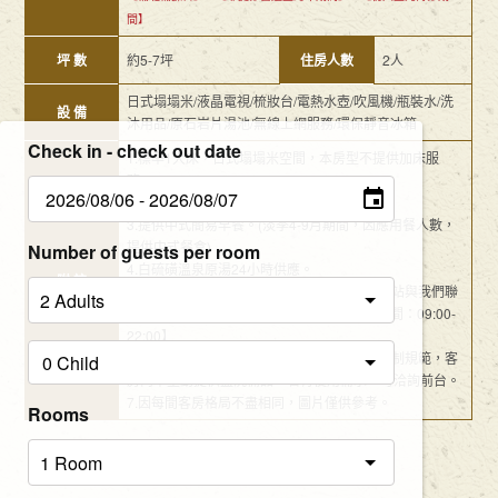
間】
坪 數
約5-7坪
住房人數
2人
日式塌塌米/液晶電視/梳妝台/電熱水壺/吹風機/瓶裝水/洗
設 備
沐用品/原石岩片湯池/無線上網服務/環保靜音冰箱
Check in - check out date
1.標準1大床，日式塌塌米空間，本房型不提供加床服
務。
2.
(獨家) 戶外半露天/獨立私人湯屋泡湯空間。
3.提供中式簡易早餐。(淡季4-9月期間，因應用餐人數，
提供中式餐盒)
Number of guests per room
4.白硫磺溫泉原湯24小時供應。
附 註
5.免費接駁服務：新北投捷運站至本館，請到站與我們聯
繫。【服務電話：02-2891-2827 接駁服務時間：09:00-
22:00】
6.本旅店為響應環保且針對一次性旅宿用品限制規範，客
房內不主動提供盥洗備品，若有使用需求，可洽詢前台。
7.因每間客房格局不盡相同，圖片僅供參考。
Rooms